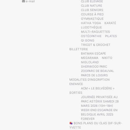
e-mail
CLUB ELEVAGE
CLUB NATURE
CLUB SENIORS
COURSE À PIED
GYMNASTIQUE
HATHA YOGA
KARATÉ
LUDOTHÈQUE
MULTI-RAQUETTES
OSTÉOPATHIE
PILATES
QI GONG
TRICOT & CROCHET
BILLETTERIE
BATMAN ESCAPE
MEGARAMA
NIKITO
NIGLOLAND
SHERWOOD PARC
ZOOPARC DE BEAUVAL
PARCS DE LOISIRS
MODALITES D’INSCRIPTION
ENFANCE
ACM « LE BELVÉDÈRE »
SORTIES
JOURNÉE PRIVATISÉE AU
PARC ASTÉRIX SAMEDI 28
MARS 2026 (10H–18H)
WEEK-END ESCAPADE EN
BELGIQUE AVRIL 2025
FOREVER
BONS PLANS DU CLAS GIF-SUR-
YVETTE