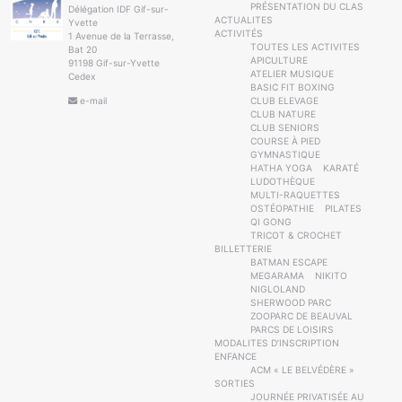
PRÉSENTATION DU CLAS
Délégation IDF Gif-sur-
ACTUALITES
Yvette
ACTIVITÉS
1 Avenue de la Terrasse,
TOUTES LES ACTIVITES
Bat 20
APICULTURE
91198 Gif-sur-Yvette
ATELIER MUSIQUE
Cedex
BASIC FIT BOXING
e-mail
CLUB ELEVAGE
CLUB NATURE
CLUB SENIORS
COURSE À PIED
GYMNASTIQUE
HATHA YOGA
KARATÉ
LUDOTHÈQUE
MULTI-RAQUETTES
OSTÉOPATHIE
PILATES
QI GONG
TRICOT & CROCHET
BILLETTERIE
BATMAN ESCAPE
MEGARAMA
NIKITO
NIGLOLAND
SHERWOOD PARC
ZOOPARC DE BEAUVAL
PARCS DE LOISIRS
MODALITES D’INSCRIPTION
ENFANCE
ACM « LE BELVÉDÈRE »
SORTIES
JOURNÉE PRIVATISÉE AU