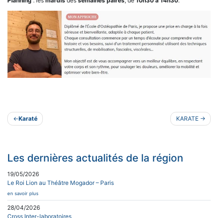
Planning
: les
mardis
des
semaines paires
, de
10h30 à 14h30
.
Navigation
Karaté
KARATE
de
l’article
Les dernières actualités de la région
19/05/2026
Le Roi Lion au Théâtre Mogador – Paris
en savoir plus
28/04/2026
Cross Inter-laboratoires