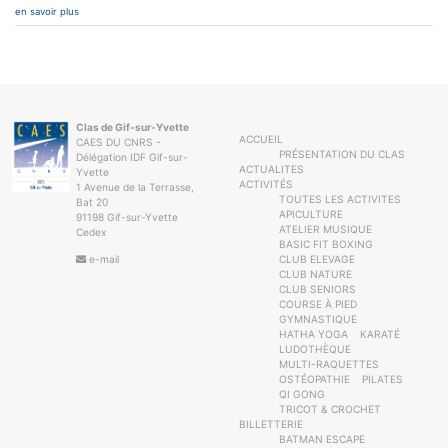
en savoir plus
Clas de Gif-sur-Yvette
ACCUEIL
CAES DU CNRS -
PRÉSENTATION DU CLAS
Délégation IDF Gif-sur-
ACTUALITES
Yvette
ACTIVITÉS
1 Avenue de la Terrasse,
TOUTES LES ACTIVITES
Bat 20
APICULTURE
91198 Gif-sur-Yvette
ATELIER MUSIQUE
Cedex
BASIC FIT BOXING
e-mail
CLUB ELEVAGE
CLUB NATURE
CLUB SENIORS
COURSE À PIED
GYMNASTIQUE
HATHA YOGA
KARATÉ
LUDOTHÈQUE
MULTI-RAQUETTES
OSTÉOPATHIE
PILATES
QI GONG
TRICOT & CROCHET
BILLETTERIE
BATMAN ESCAPE