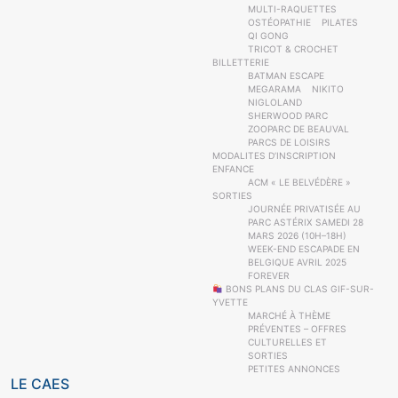
MULTI-RAQUETTES
OSTÉOPATHIE
PILATES
QI GONG
TRICOT & CROCHET
BILLETTERIE
BATMAN ESCAPE
MEGARAMA
NIKITO
NIGLOLAND
SHERWOOD PARC
ZOOPARC DE BEAUVAL
PARCS DE LOISIRS
MODALITES D’INSCRIPTION
ENFANCE
ACM « LE BELVÉDÈRE »
SORTIES
JOURNÉE PRIVATISÉE AU
PARC ASTÉRIX SAMEDI 28
MARS 2026 (10H–18H)
WEEK-END ESCAPADE EN
BELGIQUE AVRIL 2025
FOREVER
BONS PLANS DU CLAS GIF-SUR-
YVETTE
MARCHÉ À THÈME
PRÉVENTES – OFFRES
CULTURELLES ET
SORTIES
PETITES ANNONCES
LE CAES