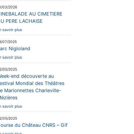
0/03/2026
INEBALADE AU CIMETIERE
U PERE LACHAISE
n savoir plus
8/07/2025
arc Nigloland
n savoir plus
2/05/2025
eek-end découverte au
estival Mondial des Théâtres
e Marionnettes Charleville-
ézières
n savoir plus
2/05/2025
ourse du Château CNRS – Gif
n savoir plus