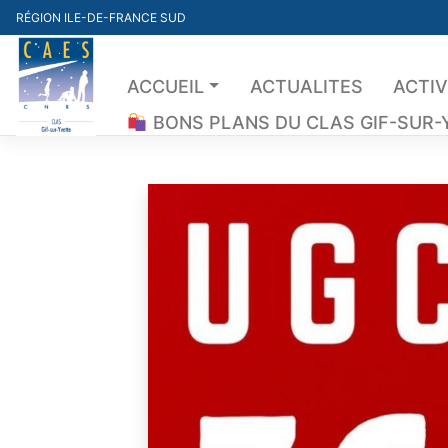
Skip
RÉGION ILE-DE-FRANCE SUD
to
content
ACCUEIL
ACTUALITES
ACTIV
BONS PLANS DU CLAS GIF-SUR-