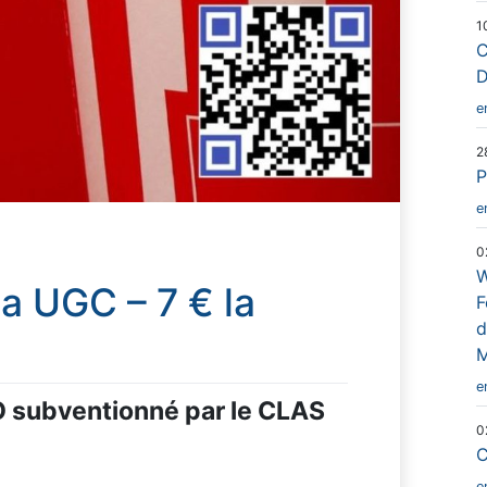
1
C
D
e
2
P
e
0
W
a UGC – 7 € la
F
d
M
e
 subventionné par le CLAS
0
C
e