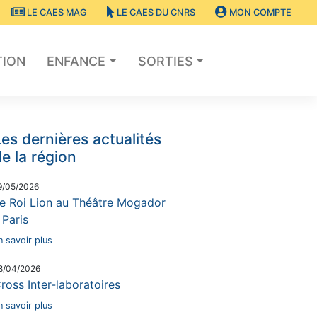
LE CAES MAG
LE CAES DU CNRS
MON COMPTE
TION
ENFANCE
SORTIES
es dernières actualités
e la région
9/05/2026
e Roi Lion au Théâtre Mogador
 Paris
n savoir plus
8/04/2026
ross Inter-laboratoires
n savoir plus