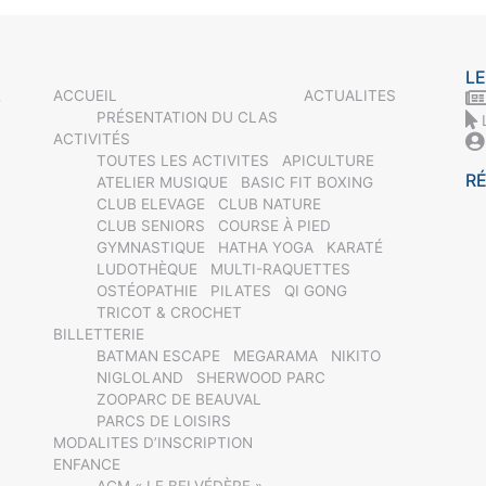
LE
ACCUEIL
ACTUALITES
-
PRÉSENTATION DU CLAS
ACTIVITÉS
TOUTES LES ACTIVITES
APICULTURE
R
ATELIER MUSIQUE
BASIC FIT BOXING
CLUB ELEVAGE
CLUB NATURE
CLUB SENIORS
COURSE À PIED
GYMNASTIQUE
HATHA YOGA
KARATÉ
LUDOTHÈQUE
MULTI-RAQUETTES
OSTÉOPATHIE
PILATES
QI GONG
TRICOT & CROCHET
BILLETTERIE
BATMAN ESCAPE
MEGARAMA
NIKITO
NIGLOLAND
SHERWOOD PARC
ZOOPARC DE BEAUVAL
PARCS DE LOISIRS
MODALITES D’INSCRIPTION
ENFANCE
ACM « LE BELVÉDÈRE »