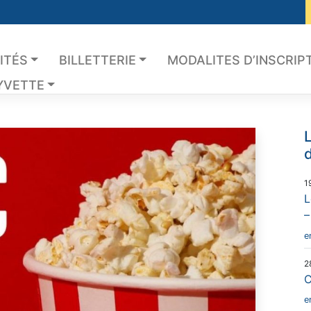
ITÉS
BILLETTERIE
MODALITES D’INSCRIP
YVETTE
L
d
1
L
–
e
2
C
e