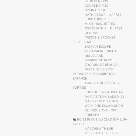
CLUB SENIORS
COURSE À PIED
GYMNASTIQUE
HATHA YOGA
KARATÉ
LUDOTHÈQUE
MULTI-RAQUETTES
OSTÉOPATHIE
PILATES
QI GONG
TRICOT & CROCHET
BILLETTERIE
BATMAN ESCAPE
MEGARAMA
NIKITO
NIGLOLAND
SHERWOOD PARC
ZOOPARC DE BEAUVAL
PARCS DE LOISIRS
MODALITES D’INSCRIPTION
ENFANCE
ACM « LE BELVÉDÈRE »
SORTIES
JOURNÉE PRIVATISÉE AU
PARC ASTÉRIX SAMEDI 28
MARS 2026 (10H–18H)
WEEK-END ESCAPADE EN
BELGIQUE AVRIL 2025
FOREVER
BONS PLANS DU CLAS GIF-SUR-
YVETTE
MARCHÉ À THÈME
PRÉVENTES – OFFRES