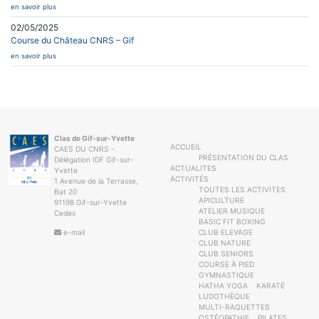
en savoir plus
02/05/2025
Course du Château CNRS – Gif
en savoir plus
Clas de Gif-sur-Yvette
ACCUEIL
CAES DU CNRS -
PRÉSENTATION DU CLAS
Délégation IDF Gif-sur-
ACTUALITES
Yvette
ACTIVITÉS
1 Avenue de la Terrasse,
TOUTES LES ACTIVITES
Bat 20
APICULTURE
91198 Gif-sur-Yvette
ATELIER MUSIQUE
Cedex
BASIC FIT BOXING
e-mail
CLUB ELEVAGE
CLUB NATURE
CLUB SENIORS
COURSE À PIED
GYMNASTIQUE
HATHA YOGA
KARATÉ
LUDOTHÈQUE
MULTI-RAQUETTES
OSTÉOPATHIE
PILATES