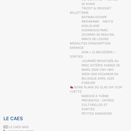
QI GONG
TRICOT & CROCHET
BILLETTERIE
BATMAN ESCAPE
MEGARAMA
NIKITO
NIGLOLAND
SHERWOOD PARC
ZOOPARC DE BEAUVAL
PARCS DE LOISIRS
MODALITES D’INSCRIPTION
ENFANCE
ACM « LE BELVÉDÈRE »
SORTIES
JOURNÉE PRIVATISÉE AU
PARC ASTÉRIX SAMEDI 28
MARS 2026 (10H–18H)
WEEK-END ESCAPADE EN
BELGIQUE AVRIL 2025
FOREVER
BONS PLANS DU CLAS GIF-SUR-
YVETTE
MARCHÉ À THÈME
PRÉVENTES – OFFRES
CULTURELLES ET
SORTIES
PETITES ANNONCES
LE CAES
LE CAES MAG