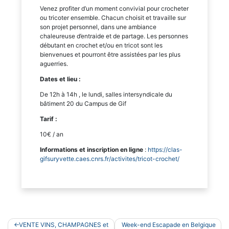
Venez profiter d’un moment convivial pour crocheter
ou tricoter ensemble. Chacun choisit et travaille sur
son projet personnel, dans une ambiance
chaleureuse d’entraide et de partage. Les personnes
débutant en crochet et/ou en tricot sont les
bienvenues et pourront être assistées par les plus
aguerries.
Dates et lieu :
De 12h à 14h , le lundi, salles intersyndicale du
bâtiment 20 du Campus de Gif
Tarif :
10€ / an
Informations et inscription en ligne
:
https://clas-
gifsuryvette.caes.cnrs.fr/activites/tricot-crochet/
Navigation
VENTE VINS, CHAMPAGNES et
Week-end Escapade en Belgique