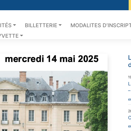
ITÉS
BILLETTERIE
MODALITES D’INSCRIP
YVETTE
L
d
1
L
–
e
2
C
e