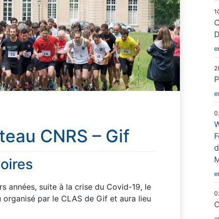
1
C
D
e
2
P
e
0
W
teau CNRS – Gif
F
d
M
toires
e
s années, suite à la crise du Covid-19, le
0
organisé par le CLAS de Gif et aura lieu
C
e