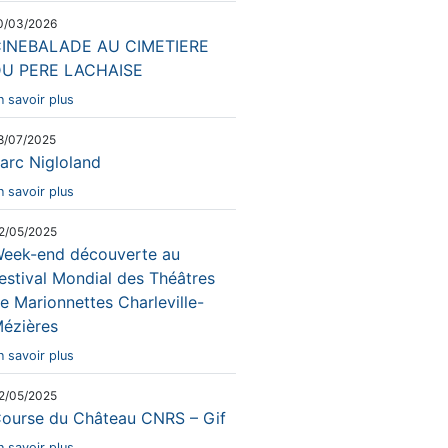
0/03/2026
INEBALADE AU CIMETIERE
U PERE LACHAISE
n savoir plus
8/07/2025
arc Nigloland
n savoir plus
2/05/2025
eek-end découverte au
estival Mondial des Théâtres
e Marionnettes Charleville-
ézières
n savoir plus
2/05/2025
ourse du Château CNRS – Gif
n savoir plus