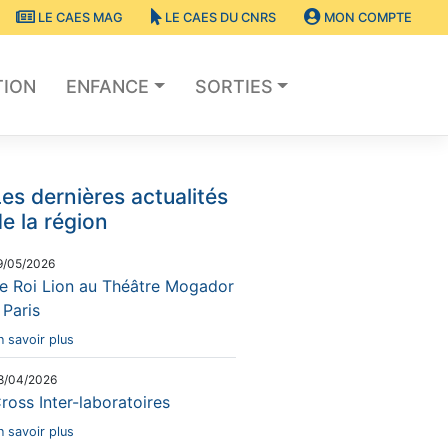
LE CAES MAG
LE CAES DU CNRS
MON COMPTE
TION
ENFANCE
SORTIES
es dernières actualités
e la région
9/05/2026
e Roi Lion au Théâtre Mogador
 Paris
n savoir plus
8/04/2026
ross Inter-laboratoires
n savoir plus