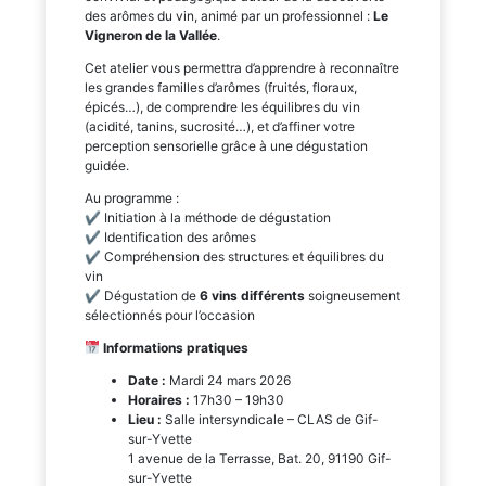
des arômes du vin, animé par un professionnel :
Le
Vigneron de la Vallée
.
Cet atelier vous permettra d’apprendre à reconnaître
les grandes familles d’arômes (fruités, floraux,
épicés…), de comprendre les équilibres du vin
(acidité, tanins, sucrosité…), et d’affiner votre
perception sensorielle grâce à une dégustation
guidée.
Au programme :
✔ Initiation à la méthode de dégustation
✔ Identification des arômes
✔ Compréhension des structures et équilibres du
vin
✔ Dégustation de
6 vins différents
soigneusement
sélectionnés pour l’occasion
Informations pratiques
Date :
Mardi 24 mars 2026
Horaires :
17h30 – 19h30
Lieu :
Salle intersyndicale – CLAS de Gif-
sur-Yvette
1 avenue de la Terrasse, Bat. 20, 91190 Gif-
sur-Yvette