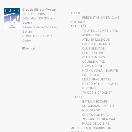
Clas de Gif-sur-Yvette
ACCUEIL
CAES DU CNRS -
PRÉSENTATION DU CLAS
Délégation IDF Gif-sur-
ACTUALITES
Yvette
ACTIVITÉS
1 Avenue de la Terrasse,
TOUTES LES ACTIVITES
Bat 20
APICULTURE
91198 Gif-sur-Yvette
ATELIER MUSIQUE
Cedex
BASIC FIT BOXING
e-mail
CLUB ELEVAGE
CLUB NATURE
CLUB SENIORS
COURSE À PIED
GYMNASTIQUE
HATHA YOGA
KARATÉ
LUDOTHÈQUE
MULTI-RAQUETTES
OSTÉOPATHIE
PILATES
QI GONG
TRICOT & CROCHET
BILLETTERIE
BATMAN ESCAPE
MEGARAMA
NIKITO
NIGLOLAND
SHERWOOD PARC
ZOOPARC DE BEAUVAL
PARCS DE LOISIRS
MODALITES D’INSCRIPTION