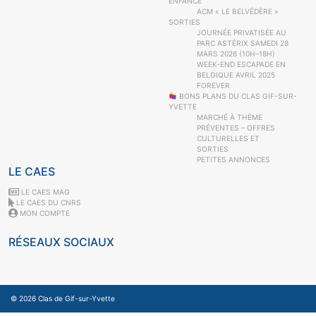
ENFANCE
ACM « LE BELVÉDÈRE »
SORTIES
JOURNÉE PRIVATISÉE AU
PARC ASTÉRIX SAMEDI 28
MARS 2026 (10H–18H)
WEEK-END ESCAPADE EN
BELGIQUE AVRIL 2025
FOREVER
BONS PLANS DU CLAS GIF-SUR-
YVETTE
MARCHÉ À THÈME
PRÉVENTES – OFFRES
CULTURELLES ET
SORTIES
PETITES ANNONCES
LE CAES
LE CAES MAG
LE CAES DU CNRS
MON COMPTE
RÉSEAUX SOCIAUX
© 2026
Clas de Gif-sur-Yvette